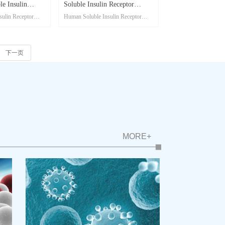
 Insulin
Soluble Insulin Receptor
ulin Receptor
Human Soluble Insulin Receptor
INSR)（人）酶联
(INSR)/CD220（人）酶联试
nsitvity (Plasma);
(INSR)/CD220 ELISA Kit (Plasma);
剂盒
13-16; 规格：
产品编号：SK00413-06; 规格：
96T, 192T, 288T, 384T
下一页
MORE+