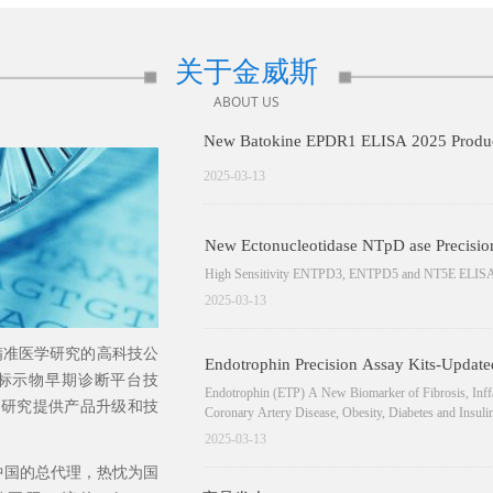
关于金威斯
ABOUT US
New Batokine EPDR1 ELISA 2025 Produ
2025-03-13
New Ectonucleotidase NTpD ase Precisio
High Sensitivity ENTPD3, ENTPD5 and NT5E ELISA
2025-03-13
准医学研究的高科技公
Endotrophin Precision Assay Kits-Update
标示物早期诊断平台技
Endotrophin (ETP) A New Biomarker of Fibrosis, Inf
学研究提供产品升级和技
Coronary Artery Disease, Obesity, Diabetes and Insuli
2025-03-13
e在中国的总代理，热忱为国