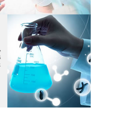
心
系
之