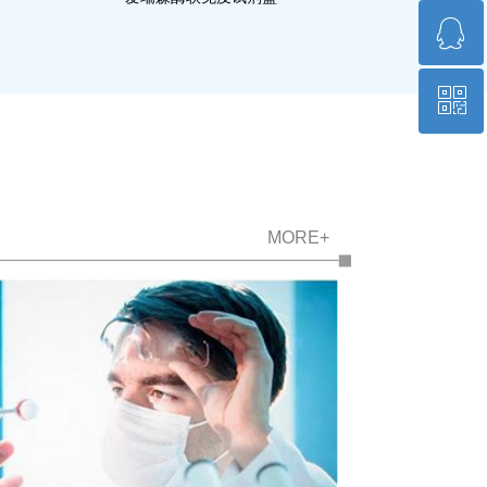
ꁗ
15684513645
ꀥ
QQ 2996395225
微信二维码
MORE+