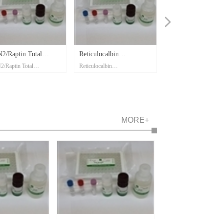
넲
Reticulocalbin
高灵敏度
Reticulocalbin
High Sensitivity
2(RCN2)/Raptin（小
Cholesin/C7ORF50（人）
2(RCN2)/Raptin Mouse
Cholesin/C7ORF50
鼠）酶联试剂盒
酶联试剂盒
ELlSA Kit; 产品编号：
Human ELISA Kit ; 产品编
SK00168-12; 规格：96 T
号：SK00027-06; 规格：96
T
MORE+