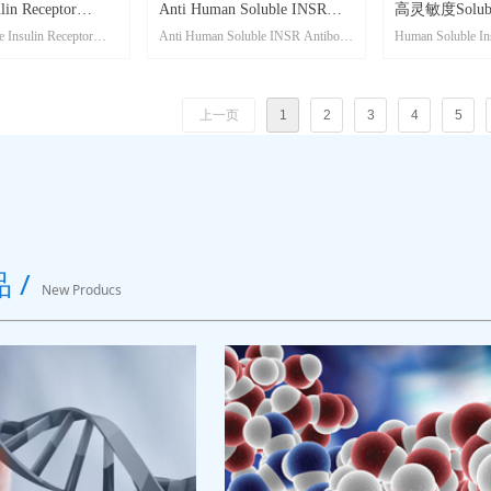
lin Receptor
Anti Human Soluble INSR
高灵敏度Soluble
 Insulin Receptor
Anti Human Soluble INSR Antibody
Human Soluble Ins
CD220（人）酶联试
Antibody Microplate
Receptor (
 ELISA Kit (Cell
Microplate; 产品编号：A00413-06-
ELISA Kit High Se
试剂盒
产品编号：SK00413-08;
01; 规格：96T
产品编号：SK004
96T, 192T
上一页
1
2
3
4
5
 /
New Producs