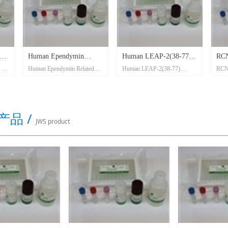
endymin
Human LEAP-2(38-77)
RCN2/Raptin Total
dymin Related
Human LEAP-2(38-77)
RCN2/Raptin Total
otein
Peptide ELlSA Kit
Human ELlSA Kit
PDR1) ELISA Kit
Peptide ELlSA Kit; 产品编
Human ELlSA Kit; 产品编
 ELISA Kit
asma); 产品编号：
号：SK00007-06; 规格：96
号：SK00168-12; 规格：96
asma)
6; 规格：96 T
T
T
产品 /
JWS product