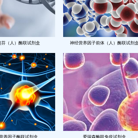
超芬（人）酶联试剂盒
神经营养因子前体（人）酶联试剂
营养因子酶联试剂盒
爱瑞森酶联免疫试剂盒