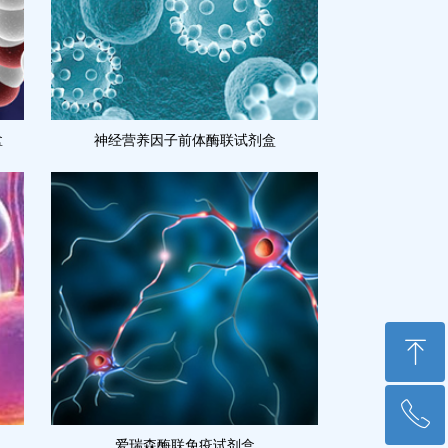
盒
神经营养因子前体酶联试剂盒
ꁸ
ꂅ
回到顶部
爱瑞森酶联免疫试剂盒