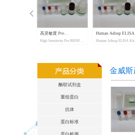
넳
Insulin Receptor
an Soluble
luble Insulin
Insulin Receptor
in/C7ORF50（人）
in/C7ORF50（人）
GDNF Receptr
 GDF15（人）
5（人）酶联试剂
人）酶联试剂盒
5
剂盒、抗体、重
人）酶联试剂盒
doleamine 2,3-
-
n-type
itivity
in Related
ETP（人）酶
人）酶联试剂盒
F(19-128) NT
DNF（人）酶联试
DNF（人）酶联试
Pro
Pro
Pro
（人、大鼠）酶
2 （小鼠）酶联试
2 （人）酶联试剂
TROP2 （人）
TROP2（人）
可溶性TROP2
itivity
ISA Kit Mouse
ISA Kit Mouse
itivity
Human) ELISA
度小鼠可溶性
1(人)酶联试剂盒
R（人）酶联试剂
高灵敏度 Pro
Human Adissp ELISA
Human Ep
uble Insulin
n Soluble INSR
uble Insulin
uble Insulin
AM19A1/TAFA1
/C7ORF50
/C7ORF50
FRAL (GDNF
tivity
F15 ELISA Kit; 产
otrophin (ETP)
ctonucleotidase
otrophin (ETP)
leamine 2,3-
dogen-
type Prostaglandin D
tivity
ndymin Related
ittvity Human
otrophin (ETP)
(19-128) NT
 (Human) ELISA
 (Human) ELISA
itivity Pro BDNF
itivity Pro BDNF
itivity Pro BDNF
man, Rat) ELISA
use ELISA Kit; 产
man ELISA Kit; 产
OP2 High
man Ultra-
luble TROP2 High
AM19A1/TAFA1
AM19A1/TAFA1
tivity Angiotensin-
SA Kit Mouse (3
SA Kit Mouse (3
tivity Angiotensin-
man) ELISA Set
tivity Mouse
Human) ELISA Kit
man ELISA Kit ;产
High Sensitivity Pro BDNF
Human Adissp ELISA Kit; 产
Human Epen
)/CD220（人）酶
tibody
or (INSR)（人）
)/CD220（人）酶
1/TAFA1 High
剂盒
剂盒
Like) （人）酶联
剂盒
leotidase
enase-1)（人）酶
onidogen（人）酶
andin D Synthase
D3（人）酶联试
n 1(EPDR1)（人）
盒
联试剂盒 Pro
 BDNF (Human)
（人）酶联试剂
（人）酶联试剂
（人）酶联试剂
NF
P2 Mouse
2 Human
盒 Human
ROP2
酶联试剂盒
1/TAFA1
1/TAFA1
sin-Converting
)
)
sin-Converting
T)
-2酶联试剂盒
BDNF（人）酶联试剂
Kit
Related Pr
(INSR)/CD220
 Microplate; 产品编
ELISA Kit High
(INSR)/CD220
tivity ELISA Kit;
SA Kit (Serum,
SA Kit (Serum,
 Like) ELISA
man) ELISA Kit;
00108-01; 规
it; 产品编号：
)(H) ELISA Kit; 产
it; 产品编号：
se-1) Human ELISA
dogen ELISA Kit; 产
 (L-PGDS) Human
Human) ELISA
(EPDR1) ELISA Kit;
in (ETP) ELISA
it; 产品编号：
ELISA Kit; 产品编
编号：SK00752-
编号：SK00752-
ELISA Kit; 产品编
ELISA Kit; 产品编
ELISA Kit; 产品编
编号：SK00752-02;
00819-30;规格:
00819-01; 规
ty ELISA Kit; 产品编
y Chemilu-
ty ELISA Kit; 产品编
it; 产品编号：
it; 产品编号：
g Enzyme 2 (ACE2)
; 产品编号：SK00707-
;产品编号：SK00707-
g Enzyme 2 (ACE2)
产品编号：SK00707-
REM-2 ELISA Kit;
SK00218-06 ;规
00144-08 ;规
Human ELISA Kit (96T); 产
品编号：SK00217-09; 规
Protein 1(E
盒
te
剂盒
盒
ity ELISA Kit
se5)（人）酶联
盒
盒
DS)（人）酶联试
剂盒
-128)
it
it
 Rat) ELISA Kit
it
it
gh Sensitivity
tra-sensitivity
oluble TROP2
it
it
2 (ACE2)
2 (ACE2)
盒
1(EPDR1)
(Cell Culture); 产
3-06-01; 规格：
y (Plasma); 产品编
t (Plasma); 产品编
K00419-16;规
; 产品编号：
; 产品编号：
编号：SK00108-18;
K00108-06; 规
6 T, 192 T
-07; 规格：96 T
00829-01; 规
-08; 规格：96 T
编号：SK00901-06;
00008-06; 规
it; 产品编号：
编号：SK00837-06;
K00023-06; 规
编号：SK00009-16;
-06; 规格：96 T
752-10；规格：
 96 T
 96 T
752-07-HS；规
752-05-HS；规
2-09; SK00752-
 T
19-09; 规格： 96
ce ELISA Kit; 产品
819-16;规格：
-06;规格： 96 T
-01;规格： 96 T
 ELISA Kit;产品编
：2 × 96T
3 × 96T
ELISA Kit; 产品编
96T
K00218-30-HS;
品编号：SK00752-05-HS；
格：96 T
(Serum,Pl
an) ELISA Kit
Human) ELISA
Human) ELISA
Human) ELISA
it
 minescence
sitivity ELISA
 ELISA Kit
 ELISA Kit
(Serum,Pl
00413-08; 规
413-16; 规格：
413-06; 规格：
-08; 规格：96 T
-09; 规格：96 T
 192 T, 288 T
192 T
T
-06; 规格：96 T
T
T
规格： 96 T
0819-26;规格：
07-09 ;规格：96T
07-01; 规格：96T
T
规格： 96 T
SK00023-0
 288T, 384T
it
金威斯
酶联试剂盒
重组蛋白
抗体
蛋白标准
蛋白检测