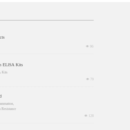
cts
넶
96
n ELlSA Kits
 Kits
넶
79
d
fammatton,
n Resistance
넶
128