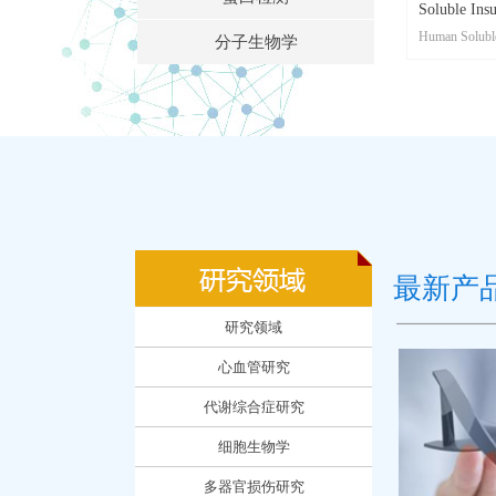
Soluble Insu
Human Soluble
(INSR)/
分子生物学
(INSR)/CD220
剂盒
Culture); 
规格：96T
最新产品
研究领域
心血管研究
代谢综合症研究
细胞生物学
多器官损伤研究